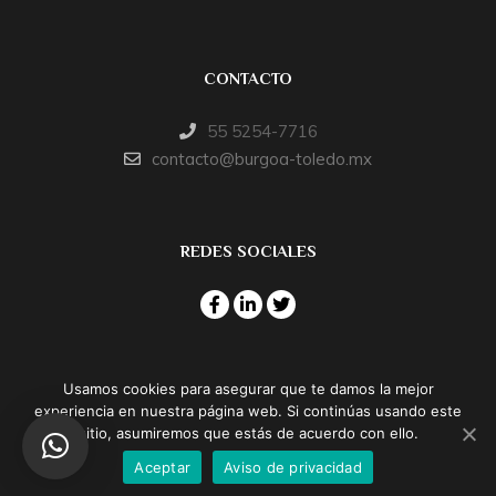
CONTACTO
55 5254-7716
contacto@burgoa-toledo.mx
REDES SOCIALES
Usamos cookies para asegurar que te damos la mejor
experiencia en nuestra página web. Si continúas usando este
© Burgoa Toledo & Asociados, S.C. Derechos Reservados,
sitio, asumiremos que estás de acuerdo con ello.
2020.
Aceptar
Aviso de privacidad
Aviso de Privacidad